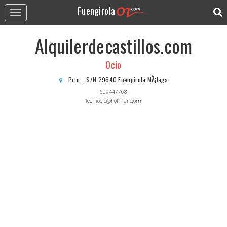
Fuengirola
Toggle
navigation
Alquilerdecastillos.com
Ocio
Prto. , S/N 29640 Fuengirola MÃ¡laga
609447768
tecniocio@hotmail.com