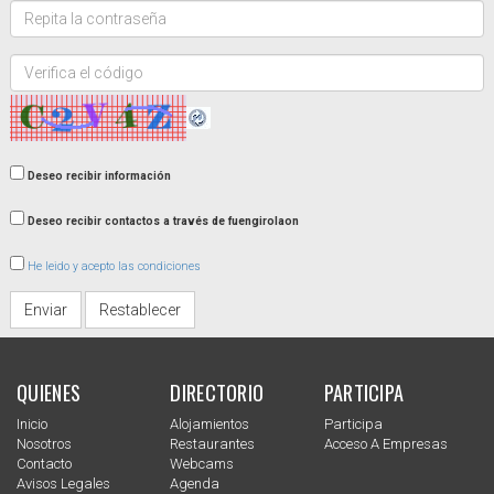
Repita
la
contraseña:
Verifica
el
código:
Deseo recibir información
Deseo recibir contactos a través de fuengirolaon
He leido y acepto las condiciones
Enviar
Restablecer
QUIENES
DIRECTORIO
PARTICIPA
Inicio
Alojamientos
Participa
Nosotros
Restaurantes
Acceso A Empresas
Contacto
Webcams
Avisos Legales
Agenda