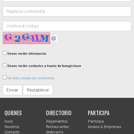
Repita
la
contraseña:
Verifica
el
código:
Deseo recibir información
Deseo recibir contactos a través de fuengirolaon
He leido y acepto las condiciones
Enviar
Restablecer
QUIENES
DIRECTORIO
PARTICIPA
Inicio
Alojamientos
Participa
Nosotros
Restaurantes
Acceso A Empresas
Contacto
Webcams