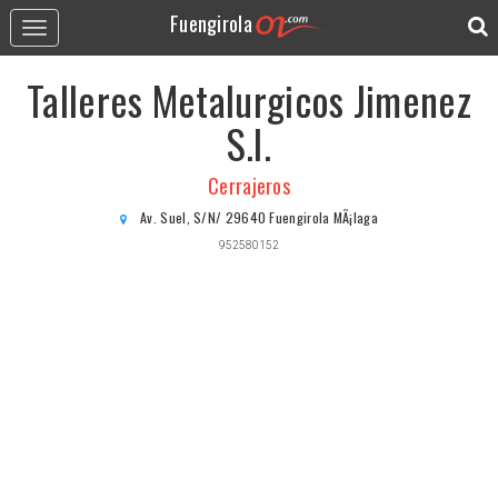
Fuengirola
Toggle
navigation
Talleres Metalurgicos Jimenez
S.l.
Cerrajeros
Av. Suel, S/N/ 29640 Fuengirola MÃ¡laga
952580152