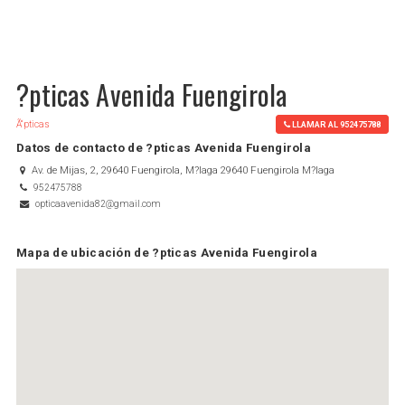
?pticas Avenida Fuengirola
Ã“pticas
LLAMAR AL 952475788
Datos de contacto de ?pticas Avenida Fuengirola
Av. de Mijas, 2, 29640 Fuengirola, M?laga 29640 Fuengirola M?laga
952475788
opticaavenida82@gmail.com
Mapa de ubicación de ?pticas Avenida Fuengirola