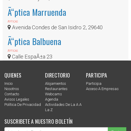
Ã“ptica Marruenda
Ã“PTICAS
Avenida Condes de San Isidro 2, 29640
Ã“ptica Balbuena
Ã“PTICAS
Calle EspaÃ±a 23
QUIENES
DIRECTORIO
PARTICIPA
Inicio
Alojamientos
Participa
Nosotros
Restaurantes
Acceso A Empresas
Contacto
Webcams
Avisos Legales
Agenda
Política De Privacidad
Actividades De La A A
La Z
SUSCRIBETE A NUESTRO BOLETÍN