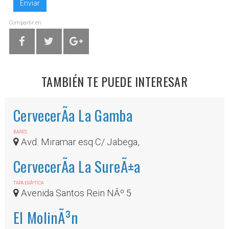
Enviar
Compartir en
TAMBIÉN TE PUEDE INTERESAR
CervecerÃ­a La Gamba
BARES
Avd. Miramar esq C/ Jabega,
CervecerÃ­a La SureÃ±a
TAPA ERÃ³TICA
Avenida Santos Rein NÂº 5
El MolinÃ³n