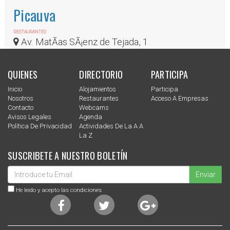
Picauva
RESTAURANTES
Av. MatÃ­as SÃ¡enz de Tejada, 1
QUIENES
DIRECTORIO
PARTICIPA
Inicio
Alojamientos
Participa
Nosotros
Restaurantes
Acceso A Empresas
Contacto
Webcams
Avisos Legales
Agenda
Política De Privacidad
Actividades De La A A
La Z
SUSCRIBETE A NUESTRO BOLETÍN
Enviar
He leido y acepto las condiciones