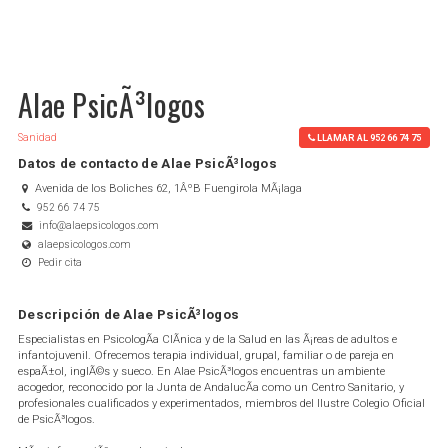
Alae PsicÃ³logos
Sanidad
LLAMAR AL 952 66 74 75
Datos de contacto de Alae PsicÃ³logos
Avenida de los Boliches 62, 1ÂºB Fuengirola MÃ¡laga
952 66 74 75
info@alaepsicologos.com
alaepsicologos.com
Pedir cita
Descripción de Alae PsicÃ³logos
Especialistas en PsicologÃ­a ClÃ­nica y de la Salud en las Ã¡reas de adultos e
infantojuvenil. Ofrecemos terapia individual, grupal, familiar o de pareja en
espaÃ±ol, inglÃ©s y sueco. En Alae PsicÃ³logos encuentras un ambiente
acogedor, reconocido por la Junta de AndalucÃ­a como un Centro Sanitario, y
profesionales cualificados y experimentados, miembros del Ilustre Colegio Oficial
de PsicÃ³logos.