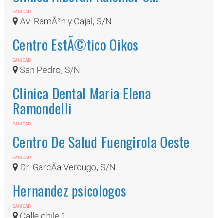
SANIDAD
Av. RamÃ³n y Cajal, S/N
Centro EstÃ©tico Oikos
SANIDAD
San Pedro, S/N
Clinica Dental Maria Elena
Ramondelli
SANIDAD
Av. RamÃ³n y Cajal, 37
Centro De Salud Fuengirola Oeste
SANIDAD
Dr. GarcÃ­a Verdugo, S/N
Hernandez psicologos
SANIDAD
Calle chile 1