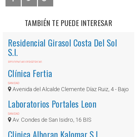
TAMBIÉN TE PUEDE INTERESAR
Residencial Girasol Costa Del Sol
S.l.
RESIDENCIAS GERIÃ¡TRICAS
ViÃ±as, 56
Clínica Fertia
SANIDAD
Avenida del Alcalde Clemente Díaz Ruiz, 4 - Bajo
Laboratorios Portales Leon
SANIDAD
Av. Condes de San Isidro, 16 BIS
Clinica Alboran Kalomar S.l.