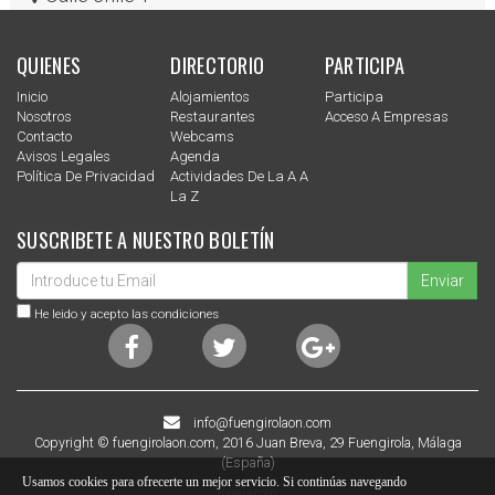
QUIENES
DIRECTORIO
PARTICIPA
Inicio
Alojamientos
Participa
Nosotros
Restaurantes
Acceso A Empresas
Contacto
Webcams
Avisos Legales
Agenda
Política De Privacidad
Actividades De La A A
La Z
SUSCRIBETE A NUESTRO BOLETÍN
Enviar
He leido y acepto las condiciones
info@fuengirolaon.com
Copyright © fuengirolaon.com, 2016 Juan Breva, 29 Fuengirola, Málaga
(España)
Usamos cookies para ofrecerte un mejor servicio. Si continúas navegando
juaala.com