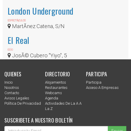
London Underground
ESPECTÃ¡CULOS
MartÃ­nez Catena, S/N
El Real
OCIO
JosÃ© Cubero "Yiyo", 5
QUIENES
DIRECTORIO
PARTICIPA
Inicio
Alojamientos
Participa
Nosotros
Restaurantes
Acceso A Empresas
Contacto
Webcams
Avisos Legales
Agenda
Política De Privacidad
Actividades De La A A
La Z
SUSCRIBETE A NUESTRO BOLETÍN