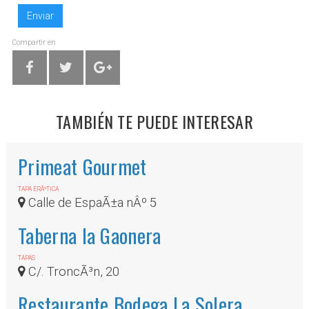
Enviar
Compartir en
TAMBIÉN TE PUEDE INTERESAR
Primeat Gourmet
TAPA ERÃ³TICA
Calle de EspaÃ±a nÂº 5
Taberna la Gaonera
TAPAS
C/. TroncÃ³n, 20
Restaurante Bodega La Solera