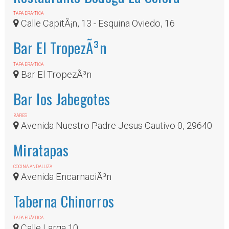
TAPA ERÃ³TICA
Calle CapitÃ¡n, 13 - Esquina Oviedo, 16
Bar El TropezÃ³n
TAPA ERÃ³TICA
Bar El TropezÃ³n
Bar los Jabegotes
BARES
Avenida Nuestro Padre Jesus Cautivo 0, 29640
Miratapas
COCINA ANDALUZA
Avenida EncarnaciÃ³n
Taberna Chinorros
TAPA ERÃ³TICA
Calle Larga 10