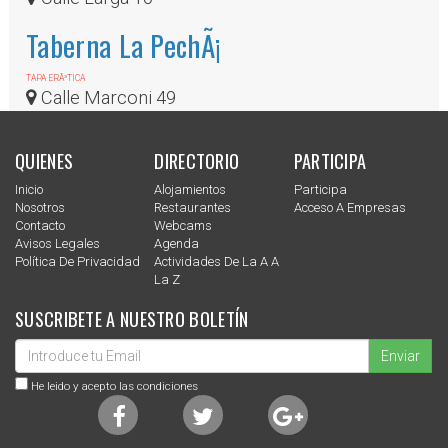
Taberna La PechÃ¡
TAPA ERÃ³TICA
Calle Marconi 49
QUIENES
DIRECTORIO
PARTICIPA
Inicio
Alojamientos
Participa
Nosotros
Restaurantes
Acceso A Empresas
Contacto
Webcams
Avisos Legales
Agenda
Política De Privacidad
Actividades De La A A
La Z
SUSCRIBETE A NUESTRO BOLETÍN
Enviar
He leido y acepto las condiciones