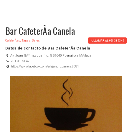
Bar CafeterÃ­a Canela
CafeterÃ­as, Tapas, Bares
LLAMAR AL 951 38 73 49
Datos de contacto de Bar CafeterÃ­a Canela
Av. Juan GÃ³mez Juanito, 5 29640 Fuengirola MÃ¡laga
951 38 73 49
https://www.facebook.com/alejandro.canela.9081