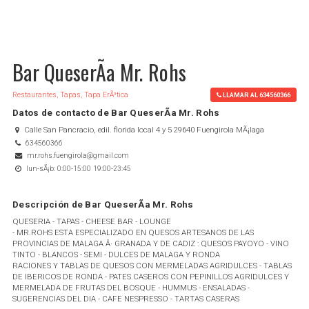
Bar QueserÃ­a Mr. Rohs
Restaurantes, Tapas, Tapa ErÃ³tica
LLAMAR AL 634560366
Datos de contacto de Bar QueserÃ­a Mr. Rohs
Calle San Pancracio, edil. florida local 4 y 5 29640 Fuengirola MÃ¡laga
634560366
mr.rohs.fuengirola@gmail.com
lun-sÃ¡b: 0:00-15:00 19:00-23:45
Descripción de Bar QueserÃ­a Mr. Rohs
QUESERIA - TAPAS - CHEESE BAR - LOUNGE
- MR.ROHS ESTA ESPECIALIZADO EN QUESOS ARTESANOS DE LAS
PROVINCIAS DE MALAGA Â· GRANADA Y DE CADIZ : QUESOS PAYOYO - VINO
TINTO - BLANCOS - SEMI - DULCES DE MALAGA Y RONDA
RACIONES Y TABLAS DE QUESOS CON MERMELADAS AGRIDULCES - TABLAS
DE IBERICOS DE RONDA - PATES CASEROS CON PEPINILLOS AGRIDULCES Y
MERMELADA DE FRUTAS DEL BOSQUE - HUMMUS - ENSALADAS -
SUGERENCIAS DEL DIA - CAFE NESPRESSO - TARTAS CASERAS