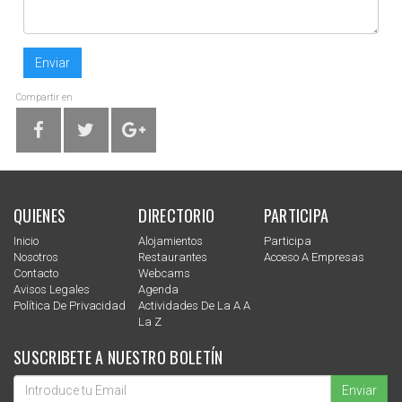
Enviar
Compartir en
QUIENES
DIRECTORIO
PARTICIPA
Inicio
Alojamientos
Participa
Nosotros
Restaurantes
Acceso A Empresas
Contacto
Webcams
Avisos Legales
Agenda
Política De Privacidad
Actividades De La A A
La Z
SUSCRIBETE A NUESTRO BOLETÍN
Enviar