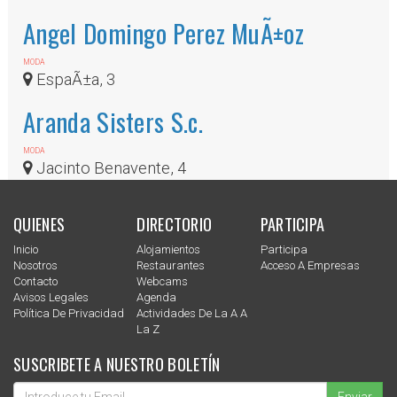
Angel Domingo Perez MuÃ±oz
MODA
EspaÃ±a, 3
Aranda Sisters S.c.
MODA
Jacinto Benavente, 4
QUIENES
DIRECTORIO
PARTICIPA
Inicio
Alojamientos
Participa
Nosotros
Restaurantes
Acceso A Empresas
Contacto
Webcams
Avisos Legales
Agenda
Política De Privacidad
Actividades De La A A
La Z
SUSCRIBETE A NUESTRO BOLETÍN