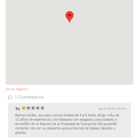
¿Es tu negocio?
1 Comentarios
To
Apr 08 2019 01:49 PM
Buenas tardes, soy advo y busco trabajo de 4 a 6 horas, tengo mÃ¡s de
12 aÃ±os de experiencia y he trabajado con abogados, procuradores y
tambiÃ©n en el Registro de la Propiedad de Fuengirola. Me gustarÃ­a
concertar cita con su despacho para entrevista de trabajo. Saludos y
gracias