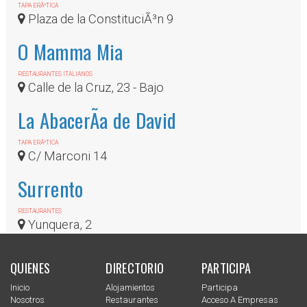
TAPA ERÃ³TICA
Plaza de la ConstituciÃ³n 9
O Mamma Mia
RESTAURANTES ITALIANOS
Calle de la Cruz, 23 - Bajo
La AbacerÃ­a de David
TAPA ERÃ³TICA
C/ Marconi 14
Surrento
RESTAURANTES
Yunquera, 2
QUIENES
DIRECTORIO
PARTICIPA
Inicio
Alojamientos
Participa
Nosotros
Restaurantes
Acceso A Empresas