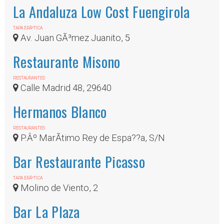
La Andaluza Low Cost Fuengirola
TAPA ERÃ³TICA
Av. Juan GÃ³mez Juanito, 5
Restaurante Misono
RESTAURANTES
Calle Madrid 48, 29640
Hermanos Blanco
RESTAURANTES
P.Âº MarÃ­timo Rey de Espa??a, S/N
Bar Restaurante Picasso
TAPA ERÃ³TICA
Molino de Viento, 2
Bar La Plaza