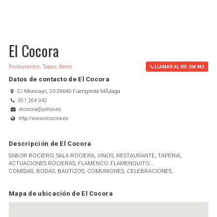
El Cocora
Restaurantes, Tapas, Bares
LLAMAR AL 951 264 942
Datos de contacto de El Cocora
C/ Moncayo, 20 29640 Fuengirola MÃ¡laga
951 264 942
elcocora@yahoo.es
http://www.elcocora.es
Descripción de El Cocora
SABOR ROCIERO, SALA ROCIERA, VINOS, RESTAURANTE, TAPERIA,
ACTUACIONES ROCIERAS, FLAMENCO, FLAMENQUITO...
COMIDAS, BODAS, BAUTIZOS, COMUNIONES, CELEBRACIONES,
Mapa de ubicación de El Cocora