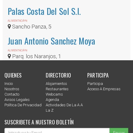
Palas Costa Del Sol S.l.
ALIMENTACIÃ³N
Sancho Panza, 5
Juan Antonio Sanchez Moya
ALIMENTACIÃ³N
Parq. los Naranjos, 1
QUIENES
DIRECTORIO
PARTICIPA
Inicio
Alojamientos
Participa
Nosotros
Restaurantes
Acceso A Empresas
Contacto
Webcams
Avisos Legales
Agenda
Política De Privacidad
Actividades De La A A
La Z
SUSCRIBETE A NUESTRO BOLETÍN