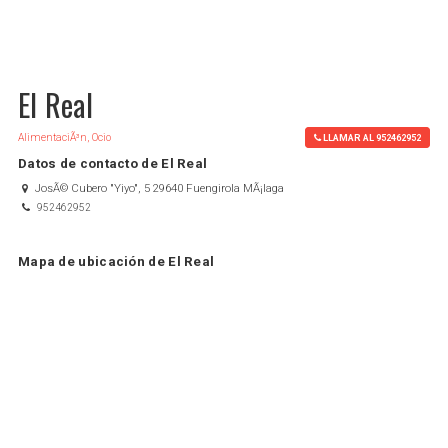
El Real
AlimentaciÃ³n, Ocio
LLAMAR AL 952462952
Datos de contacto de El Real
JosÃ© Cubero "Yiyo", 5 29640 Fuengirola MÃ¡laga
952462952
Mapa de ubicación de El Real