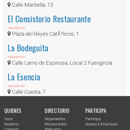
Calle Marbella, 13
El Consistorio Restaurante
TAPA ERÃ³TICA
Plaza del Reyes CatÃ³licos, 1
La Bodeguita
TAPA ERÃ³TICA
Calle Lamo de Espinosa, Local 2 Fuengirola
La Esencia
TAPA ERÃ³TICA
Calle Cuesta, 7
QUIENES
DIRECTORIO
PARTICIPA
Inicio
Alojamientos
Participa
Nosotros
Restaurantes
Acceso A Empresas
Contacto
Webcams