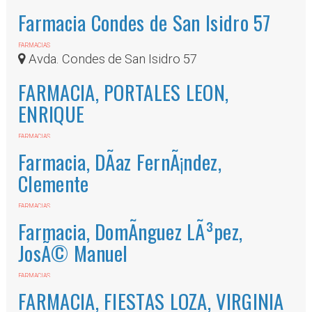
29640
Farmacia Condes de San Isidro 57
FARMACIAS
Avda. Condes de San Isidro 57
FARMACIA, PORTALES LEON,
ENRIQUE
FARMACIAS
C/ MONDA NÂº 1 29640
Farmacia, DÃ­az FernÃ¡ndez,
Clemente
FARMACIAS
CMNO. DE LA CONDESA NÂº 12 29640
Farmacia, DomÃ­nguez LÃ³pez,
JosÃ© Manuel
FARMACIAS
AV. DE LAS SALINAS NÂº 12 29640
FARMACIA, FIESTAS LOZA, VIRGINIA