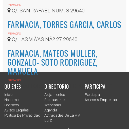
FARMACIAS
C/. SAN RAFAEL NUM. 8 29640
FARMACIA, TORRES GARCIA, CARLOS
FARMACIAS
C/ LAS VIÃ‘AS NÂº 27 29640
FARMACIA, MATEOS MULLER,
GONZALO- SOTO RODRIGUEZ,
MANUELA
FARMACIAS
QUIENES
DIRECTORIO
PARTICIPA
C/. MALLORCA NUM. 17 ED. AJOLIN 29640
Inicio
Alojamientos
Participa
Nosotros
Restaurantes
Acceso A Empresas
Contacto
Webcams
Avisos Legales
Agenda
Política De Privacidad
Actividades De La A A
La Z