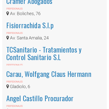
Cramer Abogados
PROFESIONALES
Av. Boliches, 76
Fisiorrachida S.l.p
PROFESIONALES
Av. Santa Amalia, 24
TCSanitario - Tratamientos y
Control Sanitario S.L
PROFESIONALES
Plaza de la Hispanidad, Edificio Sol y Sol II, local
Carau, Wolfgang Claus Hermann
1-A.
PROFESIONALES
Gladiolo, 6
Angel Castillo Procurador
PROFESIONALES