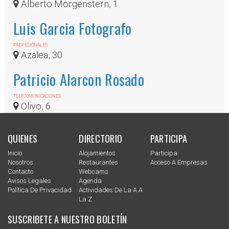
Alberto Morgenstern, 1
Luis Garcia Fotografo
PROFESIONALES
Azalea, 30
Patricio Alarcon Rosado
TELECOMUNICACIONES
Olivo, 6
QUIENES
DIRECTORIO
PARTICIPA
Inicio
Alojamientos
Participa
Nosotros
Restaurantes
Acceso A Empresas
Contacto
Webcams
Avisos Legales
Agenda
Política De Privacidad
Actividades De La A A
La Z
SUSCRIBETE A NUESTRO BOLETÍN