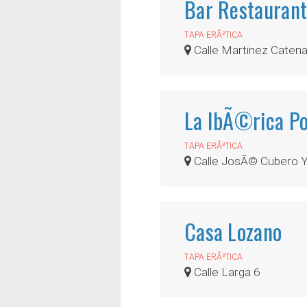
Bar Restaurante
TAPA ERÃ³TICA
Calle Martinez Catena 
La IbÃ©rica Po
TAPA ERÃ³TICA
Calle JosÃ© Cubero Yi
Casa Lozano
TAPA ERÃ³TICA
Calle Larga 6