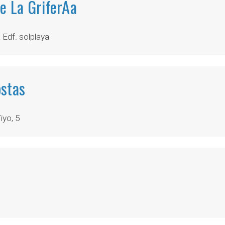
 La GriferÃ­a
Edf. solplaya
stas
yo, 5