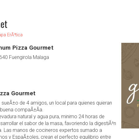
et
apa ErÃ³tica
anum Pizza Gourmet
9640 Fuengirola Malaga
izza Gourmet
sueÃ±o de 4 amigos, un local para quienes quieran
n buena compaÃ±Ã­a.
evadura natural y agua pura, minimo 24 horas de
arrollar el sabor de la masa, favoriendo la digestiÃ³n
ra. Las manos de cocineros expertos sumado a
anos y EspaÃ±oles, crean el perfecto equilibrio entre