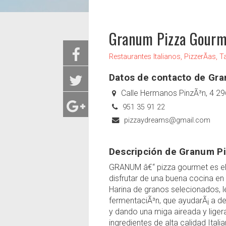
Granum Pizza Gourm
Restaurantes Italianos, PizzerÃ­as, T
Datos de contacto de Gr
Calle Hermanos PinzÃ³n, 4 2
951 35 91 22
pizzaydreams@gmail.com
Descripción de Granum P
GRANUM â€“ pizza gourmet es el 
disfrutar de una buena cocina e
Harina de granos selecionados, l
fermentaciÃ³n, que ayudarÃ¡ a des
y dando una miga aireada y lige
ingredientes de alta calidad Itali