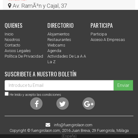
Av. RamÃ³n y Cajal, 37
QUIENES
DIRECTORIO
PARTICIPA
Inicio
Alojamientos
Participa
Nosotros
Restaurantes
Acceso A Empresas
Contacto
Webcams
Avisos Legales
Agenda
Política De Privacidad
Actividades De La A A
La Z
SUSCRIBETE A NUESTRO BOLETÍN
Enviar
He leido y acepto las condiciones
info@fuengirolaon.com
Copyright © fuengirolaon.com, 2016 Juan Breva, 29 Fuengirola, Málaga
(España)