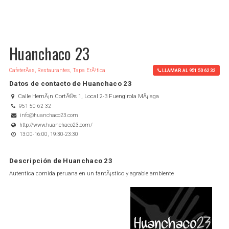
Huanchaco 23
CafeterÃ­as, Restaurantes, Tapa ErÃ³tica
LLAMAR AL 951 50 62 32
Datos de contacto de Huanchaco 23
Calle HernÃ¡n CortÃ©s 1, Local 2-3 Fuengirola MÃ¡laga
951 50 62 32
info@huanchaco23.com
http://www.huanchaco23.com/
13:00-16:00, 19:30-23:30
Descripción de Huanchaco 23
Autentica comida peruana en un fantÃ¡stico y agrable ambiente