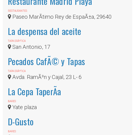
Restaurante Madrid Playa
RESTAURANTES
Paseo MarÃ­timo Rey de EspaÃ±a, 29640
La despensa del aceite
TAPA ERÃ³TICA
San Antonio, 17
Pecados CafÃ© y Tapas
TAPA ERÃ³TICA
Avda. RamÃ³n y Cajal, 23 L- 6
La Cepa TaperÃ­a
BARES
Yate plaza
D-Gusto
BARES