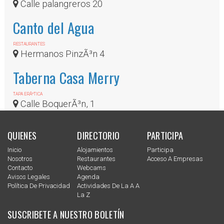
Calle palangreros 20
Canto del Agua
RESTAURANTES
Hermanos PinzÃ³n 4
Taberna Casa Merry
TAPA ERÃ³TICA
Calle BoquerÃ³n, 1
QUIENES
DIRECTORIO
PARTICIPA
Inicio
Alojamientos
Participa
Nosotros
Restaurantes
Acceso A Empresas
Contacto
Webcams
Avisos Legales
Agenda
Política De Privacidad
Actividades De La A A
La Z
SUSCRIBETE A NUESTRO BOLETÍN