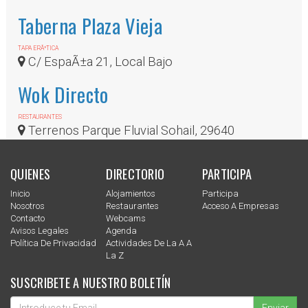
Taberna Plaza Vieja
TAPA ERÃ³TICA
C/ EspaÃ±a 21, Local Bajo
Wok Directo
RESTAURANTES
Terrenos Parque Fluvial Sohail, 29640
QUIENES
DIRECTORIO
PARTICIPA
Inicio
Alojamientos
Participa
Nosotros
Restaurantes
Acceso A Empresas
Contacto
Webcams
Avisos Legales
Agenda
Política De Privacidad
Actividades De La A A
La Z
SUSCRIBETE A NUESTRO BOLETÍN