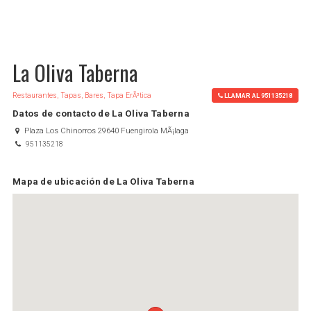
La Oliva Taberna
Restaurantes, Tapas, Bares, Tapa ErÃ³tica
LLAMAR AL 951135218
Datos de contacto de La Oliva Taberna
Plaza Los Chinorros 29640 Fuengirola MÃ¡laga
951135218
Mapa de ubicación de La Oliva Taberna