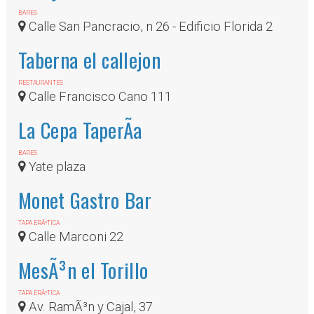
BARES
Calle San Pancracio, n 26 - Edificio Florida 2
Taberna el callejon
RESTAURANTES
Calle Francisco Cano 111
La Cepa TaperÃ­a
BARES
Yate plaza
Monet Gastro Bar
TAPA ERÃ³TICA
Calle Marconi 22
MesÃ³n el Torillo
TAPA ERÃ³TICA
Av. RamÃ³n y Cajal, 37