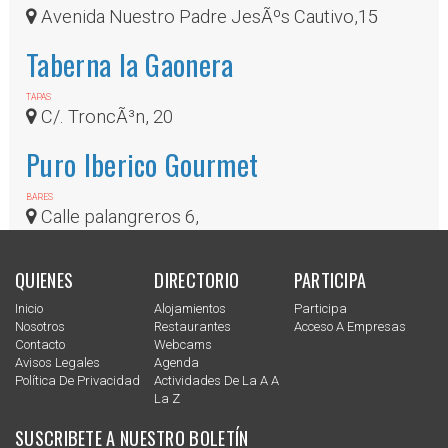
Avenida Nuestro Padre JesÃºs Cautivo,15
Taberna la Gaonera
TAPAS
C/. TroncÃ³n, 20
Puro Iberico Gourmet
BARES
Calle palangreros 6,
QUIENES
DIRECTORIO
PARTICIPA
Inicio
Alojamientos
Participa
Nosotros
Restaurantes
Acceso A Empresas
Contacto
Webcams
Avisos Legales
Agenda
Política De Privacidad
Actividades De La A A
La Z
SUSCRIBETE A NUESTRO BOLETÍN