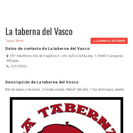
La taberna del Vasco
Tapas, Bares
LLAMAR AL 625700659
Datos de contacto de La taberna del Vasco
PÂº MarÃ­timo Rey de EspaÃ±a 6. Urb. doÃ±a SofÃ­a blq. 1 29640 Fuengirola
MÃ¡laga
625700659
Descripción de La taberna del Vasco
Bar de tapas y raciones. Comida casera. MenÃº del dÃ­a. Y los domingos, paella.