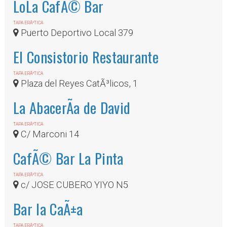
LoLa CafÃ© Bar
TAPA ERÃ³TICA
Puerto Deportivo Local 379
El Consistorio Restaurante
TAPA ERÃ³TICA
Plaza del Reyes CatÃ³licos, 1
La AbacerÃ­a de David
TAPA ERÃ³TICA
C/ Marconi 14
CafÃ© Bar La Pinta
TAPA ERÃ³TICA
c/ JOSE CUBERO YIYO N5
Bar la CaÃ±a
TAPA ERÃ³TICA