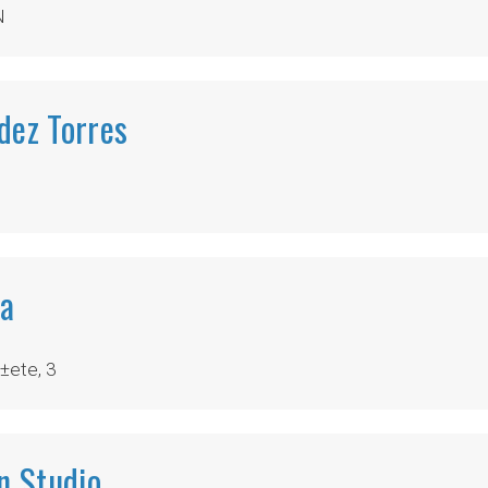
N
dez Torres
­a
±ete, 3
n Studio