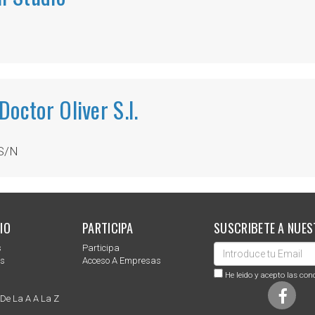
octor Oliver S.l.
 S/N
IO
PARTICIPA
SUSCRIBETE A NUES
s
Participa
es
Acceso A Empresas
He leido y acepto las con
 De La A A La Z