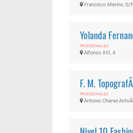
Francisco Merino, S/
Yolanda Fernan
PROFESIONALES
Alfonso XIII, 4
F. M. TopografÃ
PROFESIONALES
Antonio Chenel AntoÃ
Nivel 10 Fashio