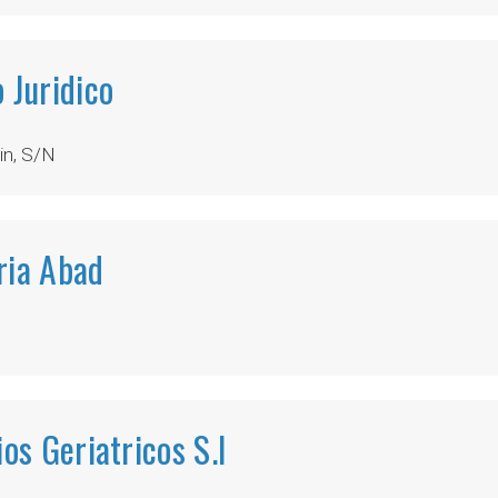
 Juridico
in, S/N
ria Abad
ios Geriatricos S.l