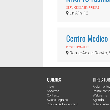
SERVICIOS A EMPRESAS
UniÃ³n, 12
Centro Medico D
PROFESIONALES
RomerÃ­a del RocÃ­o,
QUIENES
DIRECTOR
Inicio
Alojamiento
Nosotros
Restaurant
Contacto
Webcams
Avisos Legales
Agenda
Política De Privacidad
Actividades