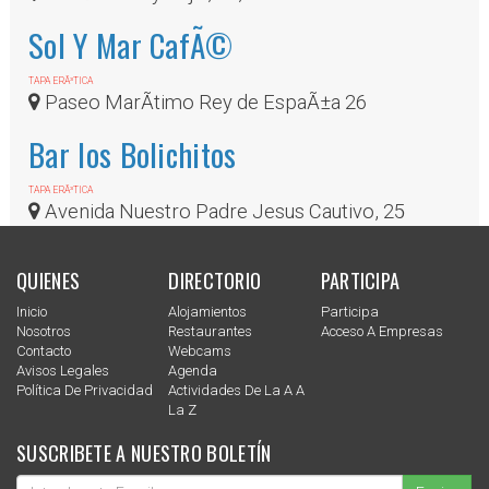
Sol Y Mar CafÃ©
TAPA ERÃ³TICA
Paseo MarÃ­timo Rey de EspaÃ±a 26
Bar los Bolichitos
TAPA ERÃ³TICA
Avenida Nuestro Padre Jesus Cautivo, 25
QUIENES
DIRECTORIO
PARTICIPA
Inicio
Alojamientos
Participa
Nosotros
Restaurantes
Acceso A Empresas
Contacto
Webcams
Avisos Legales
Agenda
Política De Privacidad
Actividades De La A A
La Z
SUSCRIBETE A NUESTRO BOLETÍN