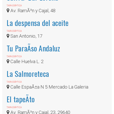
TAPA ERÃ³TICA
Av. RamÃ³n y Cajal, 48
La despensa del aceite
TAPA ERÃ³TICA
San Antonio, 17
Tu ParaÃ­so Andaluz
TAPA ERÃ³TICA
Calle Huelva L. 2
La Salmoreteca
TAPA ERÃ³TICA
Calle EspaÃ±a N 5 Mercado La Galeria
El tapeÃ­to
TAPA ERÃ³TICA
Av. RamÃ³n y Cajal, 23, 29640