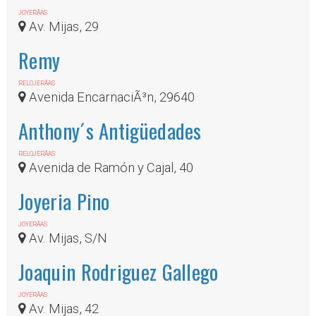
JOYERÃ­AS
Av. Mijas, 29
Remy
RELOJERÃ­AS
Avenida EncarnaciÃ³n, 29640
Anthony´s Antigüedades
RELOJERÃ­AS
Avenida de Ramón y Cajal, 40
Joyeria Pino
JOYERÃ­AS
Av. Mijas, S/N
Joaquin Rodriguez Gallego
JOYERÃ­AS
Av. Mijas, 42