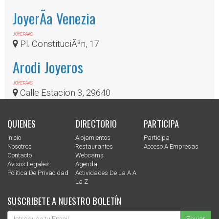
JoyerÃ­a Venezia
JOYERÃ­AS
Pl. ConstituciÃ³n, 17
Arodi Joyeros
JOYERÃ­AS
Calle Estacion 3, 29640
QUIENES
DIRECTORIO
PARTICIPA
Inicio
Alojamientos
Participa
Nosotros
Restaurantes
Acceso A Empresas
Contacto
Webcams
Avisos Legales
Agenda
Política De Privacidad
Actividades De La A A
La Z
SUSCRIBETE A NUESTRO BOLETÍN