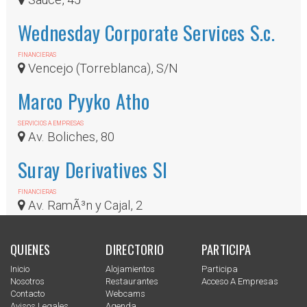
Wednesday Corporate Services S.c.
FINANCIERAS
Vencejo (Torreblanca), S/N
Marco Pyyko Atho
SERVICIOS A EMPRESAS
Av. Boliches, 80
Suray Derivatives Sl
FINANCIERAS
Av. RamÃ³n y Cajal, 2
QUIENES
DIRECTORIO
PARTICIPA
Inicio
Alojamientos
Participa
Nosotros
Restaurantes
Acceso A Empresas
Contacto
Webcams
Avisos Legales
Agenda