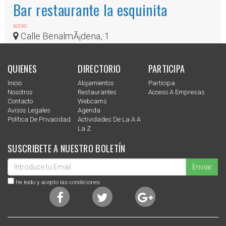
Bar restaurante la esquinita
BODAS
Calle BenalmÃ¡dena, 1
QUIENES
DIRECTORIO
PARTICIPA
Inicio
Alojamientos
Participa
Nosotros
Restaurantes
Acceso A Empresas
Contacto
Webcams
Avisos Legales
Agenda
Política De Privacidad
Actividades De La A A
La Z
SUSCRIBETE A NUESTRO BOLETÍN
Enviar
He leido y acepto las condiciones