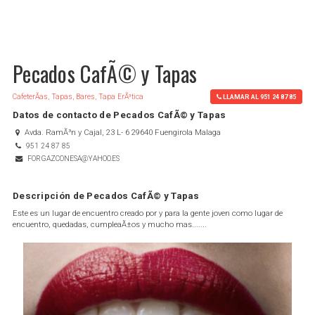
Pecados CafÃ© y Tapas
CafeterÃ­as, Tapas, Bares, Tapa ErÃ³tica
LLAMAR AL 951 24 87 85
Datos de contacto de Pecados CafÃ© y Tapas
Avda. RamÃ³n y Cajal, 23 L- 6 29640 Fuengirola Malaga
951 24 87 85
FORGAZCONESA@YAHOO.ES
Descripción de Pecados CafÃ© y Tapas
Este es un lugar de encuentro creado por y para la gente joven como lugar de
encuentro, quedadas, cumpleaÃ±os y mucho mas.......