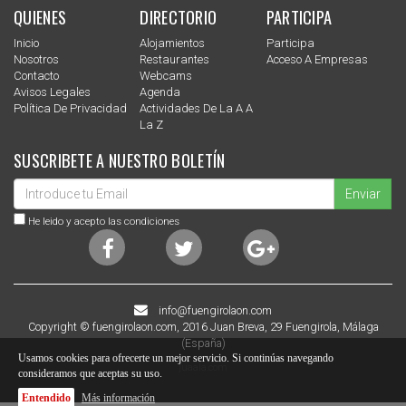
QUIENES
DIRECTORIO
PARTICIPA
Inicio
Alojamientos
Participa
Nosotros
Restaurantes
Acceso A Empresas
Contacto
Webcams
Avisos Legales
Agenda
Política De Privacidad
Actividades De La A A
La Z
SUSCRIBETE A NUESTRO BOLETÍN
Enviar
He leido y acepto las condiciones
info@fuengirolaon.com
Copyright © fuengirolaon.com, 2016 Juan Breva, 29 Fuengirola, Málaga
(España)
Usamos cookies para ofrecerte un mejor servicio. Si continúas navegando
juaala.com
consideramos que aceptas su uso.
Entendido
Más información