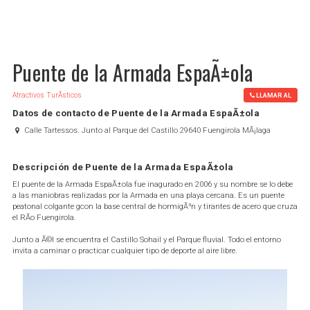
Puente de la Armada EspaÃ±ola
Atractivos TurÃ­sticos
LLAMAR AL
Datos de contacto de Puente de la Armada EspaÃ±ola
Calle Tartessos. Junto al Parque del Castillo 29640 Fuengirola MÃ¡laga
Descripción de Puente de la Armada EspaÃ±ola
El puente de la Armada EspaÃ±ola fue inagurado en 2006 y su nombre se lo debe
a las maniobras realizadas por la Armada en una playa cercana. Es un puente
peatonal colgante gcon la base central de hormigÃ³n y tirantes de acero que cruza
el RÃ­o Fuengirola.
Junto a Ã©l se encuentra el Castillo Sohail y el Parque fluvial. Todo el entorno
invita a caminar o practicar cualquier tipo de deporte al aire libre.