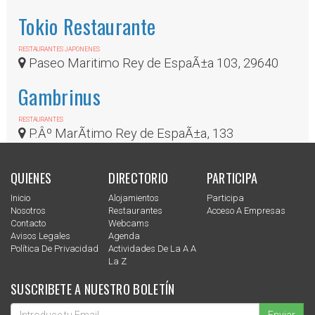
ConstituciÃ³n
Tokio Restaurante
RESTAURANTES JAPONENES
Paseo Maritimo Rey de EspaÃ±a 103, 29640
Gambrinus
RESTAURANTES
P.Âº MarÃ­timo Rey de EspaÃ±a, 133
QUIENES
DIRECTORIO
PARTICIPA
Inicio
Alojamientos
Participa
Nosotros
Restaurantes
Acceso A Empresas
Contacto
Webcams
Avisos Legales
Agenda
Política De Privacidad
Actividades De La A A
La Z
SUSCRIBETE A NUESTRO BOLETÍN