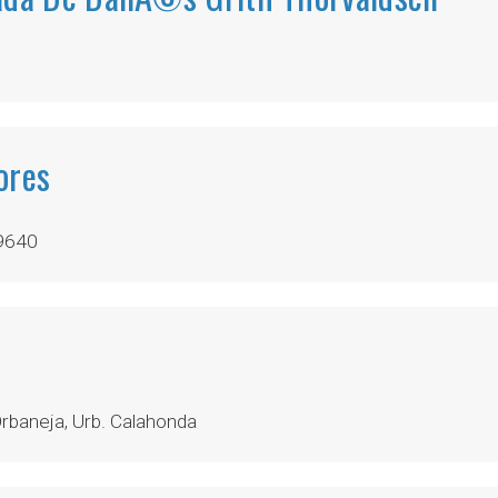
ores
29640
baneja, Urb. Calahonda