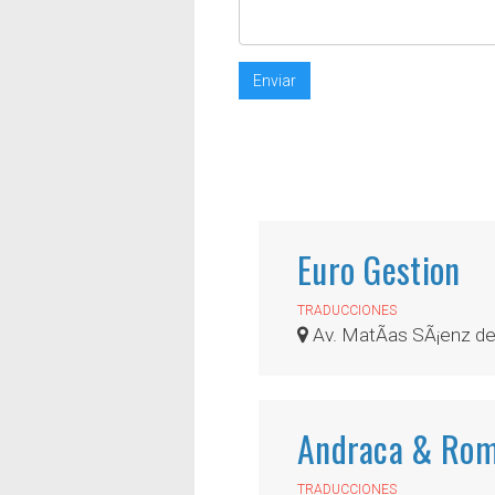
Enviar
Euro Gestion
TRADUCCIONES
Av. MatÃ­as SÃ¡enz de
Andraca & Rom
TRADUCCIONES