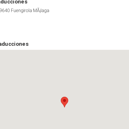
aducciones
9640 Fuengirola MÃ¡laga
raducciones