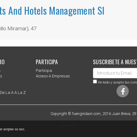
ts And Hotels Management Sl
illo Miramar), 47
IO
PARTICIPA
SUSCRIBETE A NUES
s
Participa
es
Acceso A Empresas
He leido y acepto las con
 De La A A La Z
Copyright © fuengirolaon.com, 2016 Juan Breva, 29
juaala.com
e aceptas su uso.