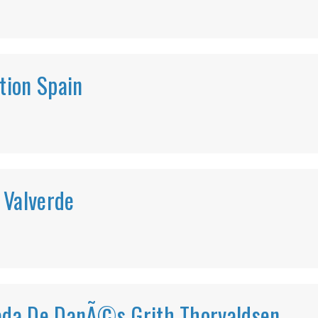
tion Spain
°
 Valverde
ada De DanÃ©s Grith Thorvaldsen