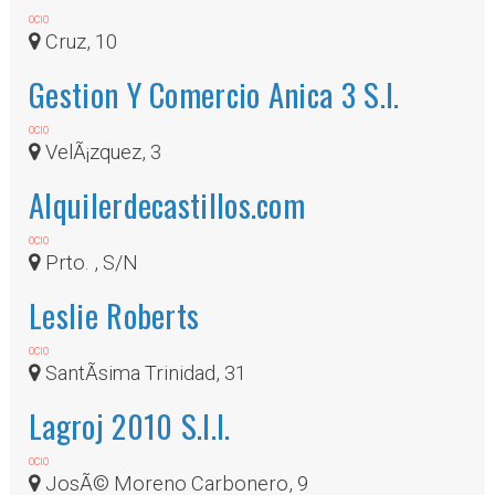
OCIO
Cruz, 10
Gestion Y Comercio Anica 3 S.l.
OCIO
VelÃ¡zquez, 3
Alquilerdecastillos.com
OCIO
Prto. , S/N
Leslie Roberts
OCIO
SantÃ­sima Trinidad, 31
Lagroj 2010 S.l.l.
OCIO
JosÃ© Moreno Carbonero, 9