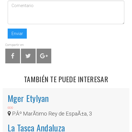
Enviar
Compartir en
TAMBIÉN TE PUEDE INTERESAR
Mger Etylyan
OCIO
P.Âº MarÃ­timo Rey de EspaÃ±a, 3
La Tasca Andaluza