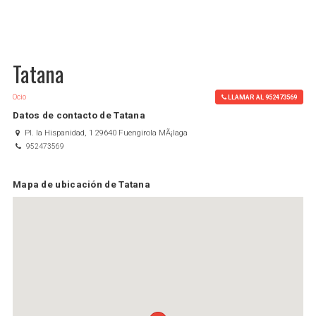
Tatana
Ocio
LLAMAR AL 952473569
Datos de contacto de Tatana
Pl. la Hispanidad, 1 29640 Fuengirola MÃ¡laga
952473569
Mapa de ubicación de Tatana