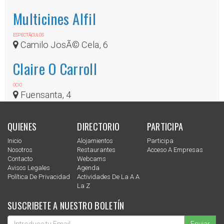
Multicines Alfil
ESPECTÃ¡CULOS
Camilo JosÃ© Cela, 6
Claire O Carroll
OCIO
Fuensanta, 4
QUIENES
DIRECTORIO
PARTICIPA
Inicio
Alojamientos
Participa
Nosotros
Restaurantes
Acceso A Empresas
Contacto
Webcams
Avisos Legales
Agenda
Política De Privacidad
Actividades De La A A
La Z
SUSCRIBETE A NUESTRO BOLETÍN