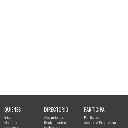
QUIENES
DIRECTORIO
PARTICIPA
Inicio
Alojamientos
Participa
Nosotros
Restaurantes
Acceso A Empresas
Contacto
Webcams