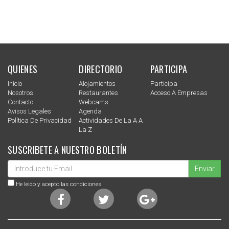
QUIENES
DIRECTORIO
PARTICIPA
Inicio
Alojamientos
Participa
Nosotros
Restaurantes
Acceso A Empresas
Contacto
Webcams
Avisos Legales
Agenda
Política De Privacidad
Actividades De La A A
La Z
SUSCRIBETE A NUESTRO BOLETÍN
Enviar
He leido y acepto las condiciones