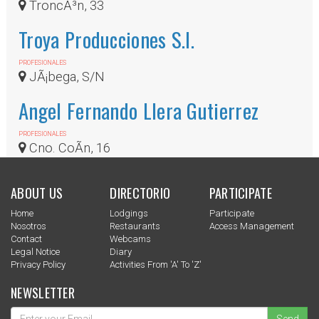
TroncÃ³n, 33
Troya Producciones S.l.
PROFESIONALES
JÃ¡bega, S/N
Angel Fernando Llera Gutierrez
PROFESIONALES
Cno. CoÃ­n, 16
ABOUT US
DIRECTORIO
PARTICIPATE
Home
Lodgings
Participate
Nosotros
Restaurants
Access Management
Contact
Webcams
Legal Notice
Diary
Privacy Policy
Activities From 'a' To 'z'
NEWSLETTER