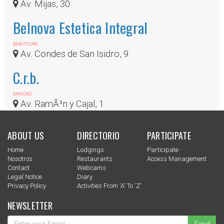
Av. Mijas, 30
Belnova Estetica Integral
BEAUTICIAN
Av. Condes de San Isidro, 9
C.r.b.
SANIDAD
Av. RamÃ³n y Cajal, 1
ABOUT US
DIRECTORIO
PARTICIPATE
Home
Lodgings
Participate
Nosotros
Restaurants
Access Management
Contact
Webcams
Legal Notice
Diary
Privacy Policy
Activities From 'a' To 'z'
NEWSLETTER