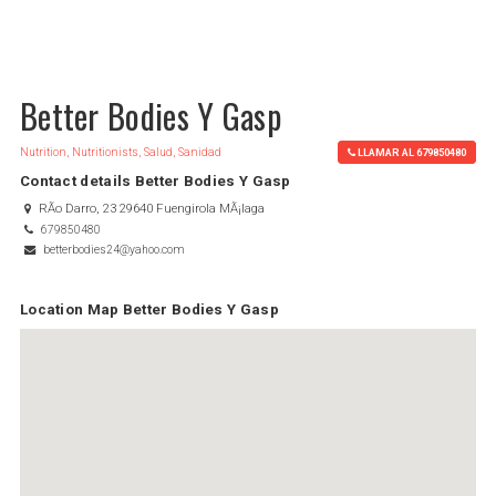
Better Bodies Y Gasp
Nutrition, Nutritionists, Salud, Sanidad
LLAMAR AL 679850480
Contact details Better Bodies Y Gasp
RÃ­o Darro, 23 29640 Fuengirola MÃ¡laga
679850480
betterbodies24@yahoo.com
Location Map Better Bodies Y Gasp