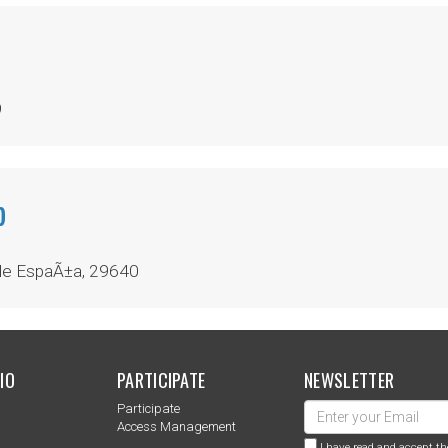
9
b
de EspaÃ±a, 29640
IO
PARTICIPATE
NEWSLETTER
Participate
s
Access Management
I have read and accept th