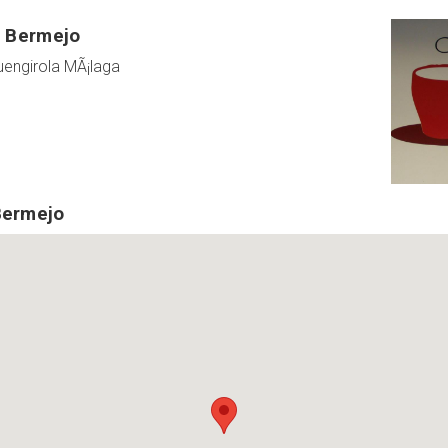
a Bermejo
uengirola MÃ¡laga
Bermejo