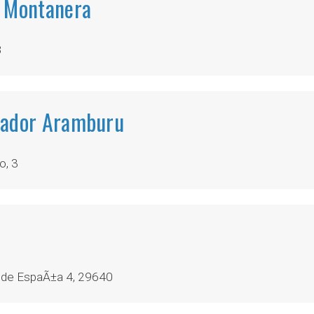
a Montanera
8
sador Aramburu
o, 3
 de EspaÃ±a 4, 29640