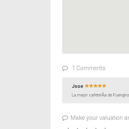
1 Comments
Jose
La mejor cafeterÃ­a de Fuengir
Make your valuation 