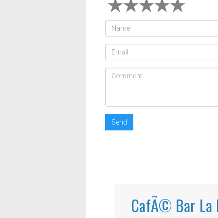
Send
CafÃ© Bar La 