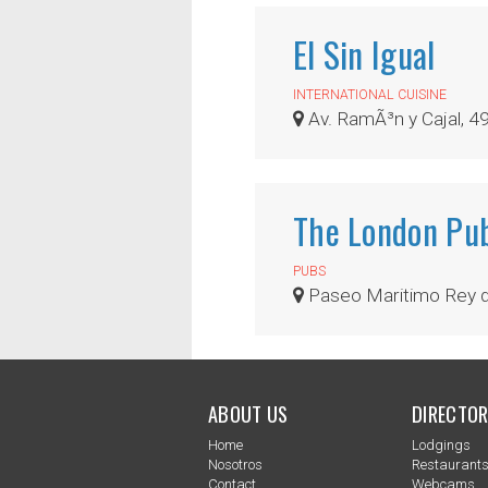
El Sin Igual
INTERNATIONAL CUISINE
Av. RamÃ³n y Cajal, 4
The London Pu
PUBS
Paseo Maritimo Rey 
ABOUT US
DIRECTOR
Home
Lodgings
Nosotros
Restaurant
Contact
Webcams