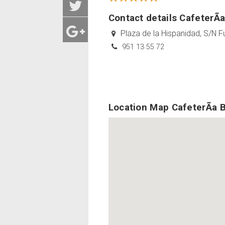
Contact details CafeterÃ­
Plaza de la Hispanidad, S/N F
951 13 55 72
Location Map CafeterÃ­a 