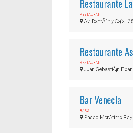
Restaurante L
RESTAURANT
Av. RamÃ³n y Cajal, 2
Restaurante A
RESTAURANT
Juan SebastiÃ¡n Elcan
Bar Venecia
BARS
Paseo MarÃ­timo Rey