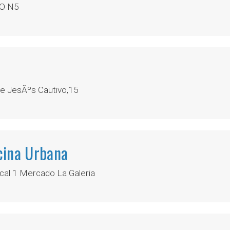
O N5
e JesÃºs Cautivo,15
cina Urbana
cal 1 Mercado La Galeria