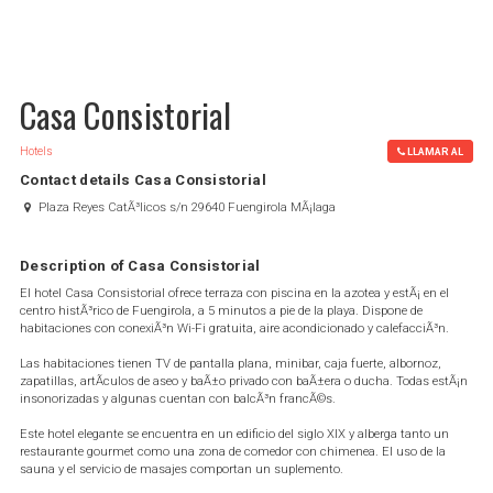
Casa Consistorial
Hotels
LLAMAR AL
Contact details Casa Consistorial
Plaza Reyes CatÃ³licos s/n 29640 Fuengirola MÃ¡laga
Description of Casa Consistorial
El hotel Casa Consistorial ofrece terraza con piscina en la azotea y estÃ¡ en el
centro histÃ³rico de Fuengirola, a 5 minutos a pie de la playa. Dispone de
habitaciones con conexiÃ³n Wi-Fi gratuita, aire acondicionado y calefacciÃ³n.
Las habitaciones tienen TV de pantalla plana, minibar, caja fuerte, albornoz,
zapatillas, artÃ­culos de aseo y baÃ±o privado con baÃ±era o ducha. Todas estÃ¡n
insonorizadas y algunas cuentan con balcÃ³n francÃ©s.
Este hotel elegante se encuentra en un edificio del siglo XIX y alberga tanto un
restaurante gourmet como una zona de comedor con chimenea. El uso de la
sauna y el servicio de masajes comportan un suplemento.