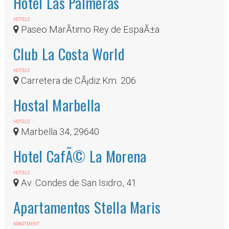
Hotel Las Palmeras
HOTELS
Paseo MarÃ­timo Rey de EspaÃ±a
Club La Costa World
HOTELS
Carretera de CÃ¡diz Km. 206
Hostal Marbella
HOTELS
Marbella 34, 29640
Hotel CafÃ© La Morena
HOTELS
Av. Condes de San Isidro, 41
Apartamentos Stella Maris
APARTMENT