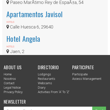
Paseo MarÃ­timo Rey de EspaÃ±a, 54
Apartamentos Javisol
HOTELS
Calle Huesca 6, 29640
Hotel Angela
HOTELS
Jaen, 2
ABOUT US
DIRECTORIO
PARTICIPATE
Home
Lodgings
Participate
Nosotros
Restaurants
Access Management
Contact
Webcams
Legal Notice
Diary
Privacy Policy
Activities From 'a' To 'z'
NEWSLETTER