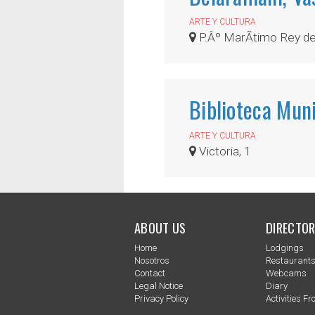
ARTE Y CULTURA
P.Âº MarÃ­timo Rey d
Biblioteca Muni
ARTE Y CULTURA
Victoria, 1
ABOUT US
DIRECTOR
Home
Lodgings
Nosotros
Restaurant
Contact
Webcams
Legal Notice
Diary
Privacy Policy
Activities Fro