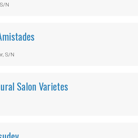
 S/N
Amistades
r, S/N
ural Salon Varietes
sudev