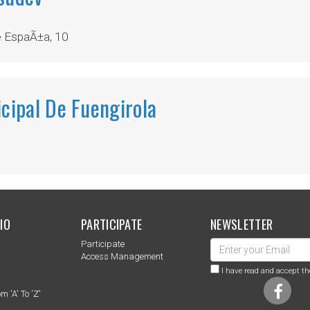
e EspaÃ±a, 10
cipal De Fuengirola
IO
PARTICIPATE
NEWSLETTER
Participate
s
Access Management
I have read and accept th
m 'a' To 'z'