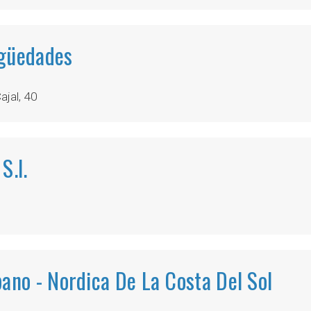
igüedades
jal, 40
S.l.
ano - Nordica De La Costa Del Sol