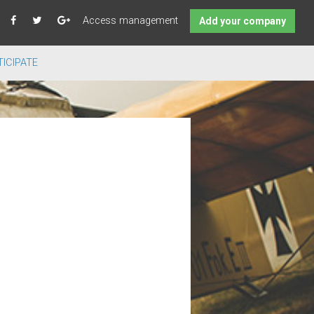
Access management
Add your company
ICIPATE