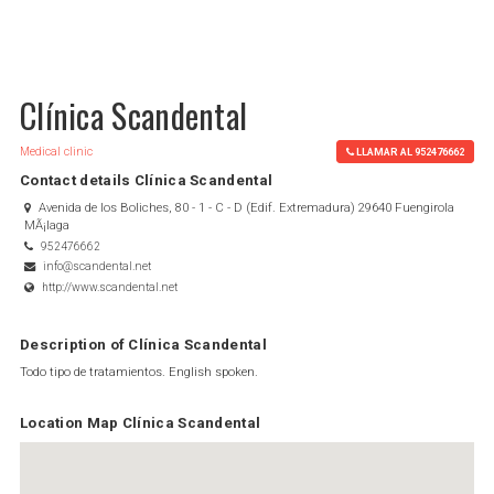
Clínica Scandental
Medical clinic
LLAMAR AL 952476662
Contact details Clínica Scandental
Avenida de los Boliches, 80 - 1 - C - D (Edif. Extremadura) 29640 Fuengirola
MÃ¡laga
952476662
info@scandental.net
http://www.scandental.net
Description of Clínica Scandental
Todo tipo de tratamientos. English spoken.
Location Map Clínica Scandental