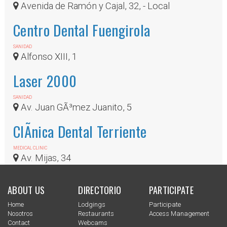
Avenida de Ramón y Cajal, 32, - Local
Centro Dental Fuengirola
SANIDAD
Alfonso XIII, 1
Laser 2000
SANIDAD
Av. Juan GÃ³mez Juanito, 5
ClÃ­nica Dental Terriente
MEDICAL CLINIC
Av. Mijas, 34
ABOUT US
DIRECTORIO
PARTICIPATE
Home
Lodgings
Participate
Nosotros
Restaurants
Access Management
Contact
Webcams