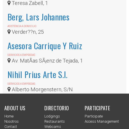
Teresa Zabell, 1
Berg, Lars Johannes
ASISTENCIA A DOMICILIO
Verder??n, 25
Asesora Carrique Y Ruiz
SERVICIOS A EMPRESAS
Av. MatÃ­as SÃ¡enz de Tejada, 1
Nihil Prius Arte S.l.
SERVICIOS A EMPRESAS
Alberto Morgenstern, S/N
ABOUT US
DIRECTORIO
PARTICIPATE
Home
Lodgings
Participate
Nosotros
Restaurants
Access Management
Contact
Webcams