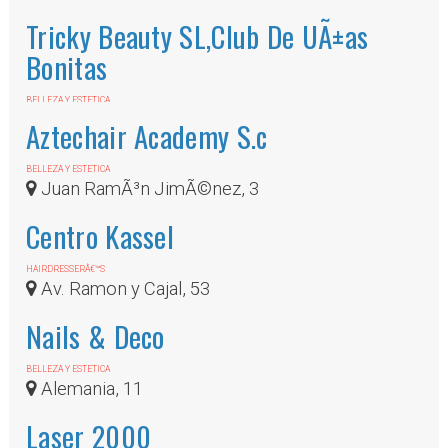
Tricky Beauty SL,Club De UÃ±as
Bonitas
BELLEZA Y ESTETICA
Avenida de la Estacion 6
Aztechair Academy S.c
BELLEZA Y ESTETICA
Juan RamÃ³n JimÃ©nez, 3
Centro Kassel
HAIRDRESSERÂ€™S
Av. Ramon y Cajal, 53
Nails & Deco
BELLEZA Y ESTETICA
Alemania, 11
Laser 2000