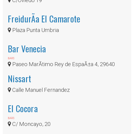
C/Oviedo 19
FreidurÃ­a El Camarote
Plaza Punta Umbria
Bar Venecia
BARS
Paseo MarÃ­timo Rey de EspaÃ±a 4, 29640
Nissart
Calle Manuel Fernandez
El Cocora
BARS
C/ Moncayo, 20