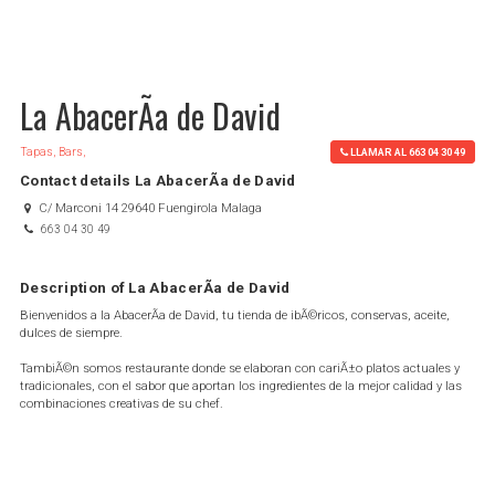
La AbacerÃ­a de David
Tapas, Bars,
LLAMAR AL 663 04 30 49
Contact details La AbacerÃ­a de David
C/ Marconi 14 29640 Fuengirola Malaga
663 04 30 49
Description of La AbacerÃ­a de David
Bienvenidos a la AbacerÃ­a de David, tu tienda de ibÃ©ricos, conservas, aceite,
dulces de siempre.
TambiÃ©n somos restaurante donde se elaboran con cariÃ±o platos actuales y
tradicionales, con el sabor que aportan los ingredientes de la mejor calidad y las
combinaciones creativas de su chef.