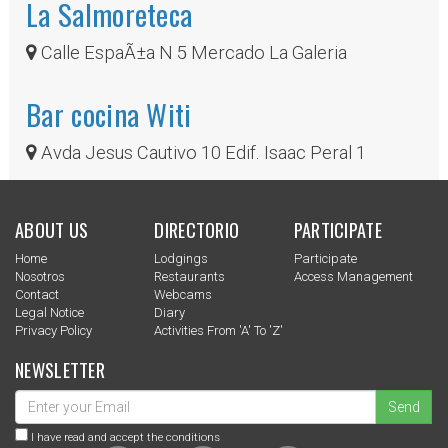
La Salmoreteca
Calle EspaÃ±a N 5 Mercado La Galeria
Bar cocina Witi
Avda Jesus Cautivo 10 Edif. Isaac Peral 1
ABOUT US
DIRECTORIO
PARTICIPATE
Home
Lodgings
Participate
Nosotros
Restaurants
Access Management
Contact
Webcams
Legal Notice
Diary
Privacy Policy
Activities From 'a' To 'z'
NEWSLETTER
Send
I have read and accept the conditions