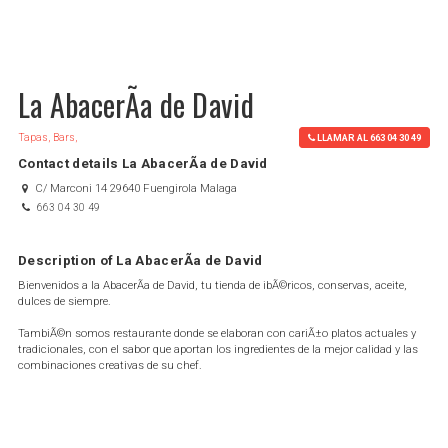
La AbacerÃ­a de David
Tapas, Bars,
LLAMAR AL 663 04 30 49
Contact details La AbacerÃ­a de David
C/ Marconi 14 29640 Fuengirola Malaga
663 04 30 49
Description of La AbacerÃ­a de David
Bienvenidos a la AbacerÃ­a de David, tu tienda de ibÃ©ricos, conservas, aceite,
dulces de siempre.
TambiÃ©n somos restaurante donde se elaboran con cariÃ±o platos actuales y
tradicionales, con el sabor que aportan los ingredientes de la mejor calidad y las
combinaciones creativas de su chef.