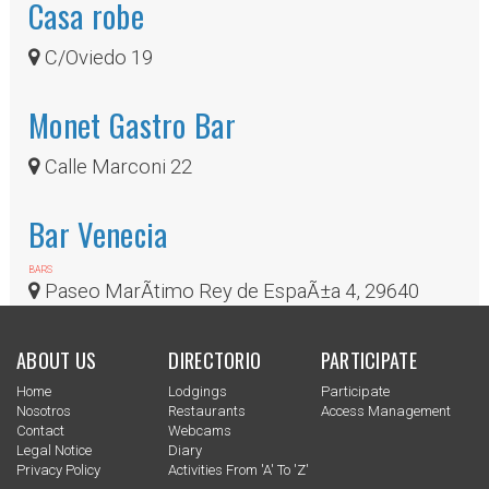
Casa robe
C/Oviedo 19
Monet Gastro Bar
Calle Marconi 22
Bar Venecia
BARS
Paseo MarÃ­timo Rey de EspaÃ±a 4, 29640
ABOUT US
DIRECTORIO
PARTICIPATE
Home
Lodgings
Participate
Nosotros
Restaurants
Access Management
Contact
Webcams
Legal Notice
Diary
Privacy Policy
Activities From 'a' To 'z'