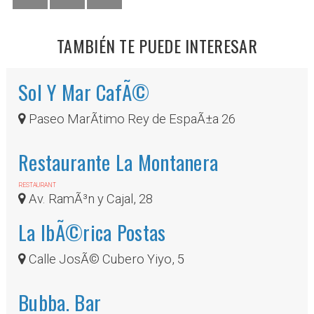
TAMBIÉN TE PUEDE INTERESAR
Sol Y Mar CafÃ©
Paseo MarÃ­timo Rey de EspaÃ±a 26
Restaurante La Montanera
RESTAURANT
Av. RamÃ³n y Cajal, 28
La IbÃ©rica Postas
Calle JosÃ© Cubero Yiyo, 5
Bubba. Bar