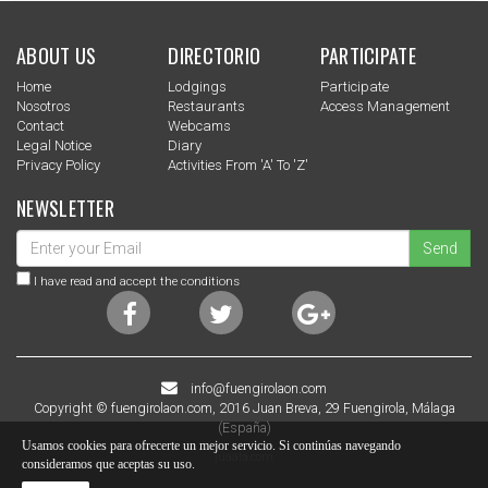
ABOUT US
DIRECTORIO
PARTICIPATE
Home
Lodgings
Participate
Nosotros
Restaurants
Access Management
Contact
Webcams
Legal Notice
Diary
Privacy Policy
Activities From 'a' To 'z'
NEWSLETTER
Send
I have read and accept the conditions
info@fuengirolaon.com
Copyright © fuengirolaon.com, 2016 Juan Breva, 29 Fuengirola, Málaga
(España)
Usamos cookies para ofrecerte un mejor servicio. Si continúas navegando
juaala.com
consideramos que aceptas su uso.