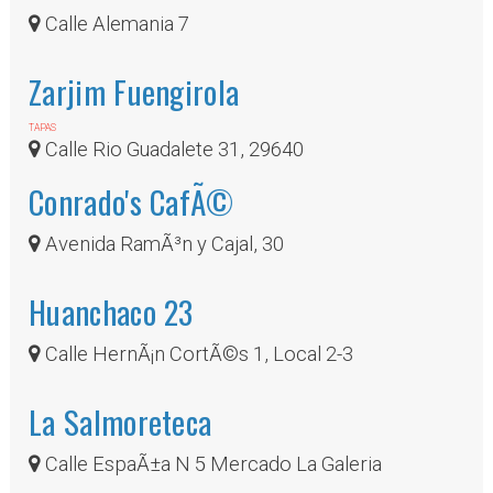
Calle Alemania 7
Zarjim Fuengirola
TAPAS
Calle Rio Guadalete 31, 29640
Conrado's CafÃ©
Avenida RamÃ³n y Cajal, 30
Huanchaco 23
Calle HernÃ¡n CortÃ©s 1, Local 2-3
La Salmoreteca
Calle EspaÃ±a N 5 Mercado La Galeria