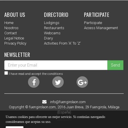
ABOUT US
DIRECTORIO
PARTICIPATE
Home
Lodgings
Participate
Nosotros
Restaurants
Access Management
Contact
Webcams
Legal Notice
Diary
Privacy Policy
Activities From 'a' To 'z'
NEWSLETTER
Send
I have read and accept the conditions
info@fuengirolaon.com
Copyright © fuengirolaon.com, 2016 Juan Breva, 29 Fuengirola, Málaga
(España)
Usamos cookies para ofrecerte un mejor servicio. Si continúas navegando
juaala.com
consideramos que aceptas su uso.