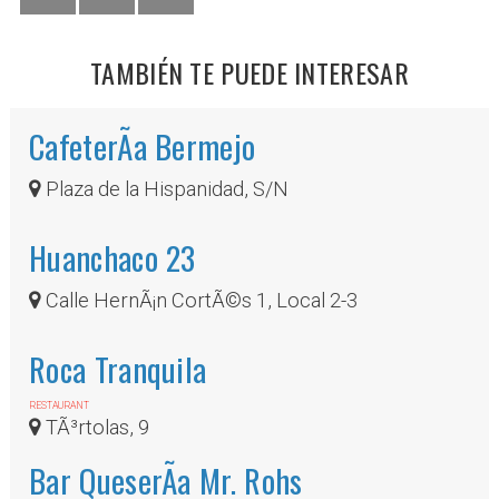
TAMBIÉN TE PUEDE INTERESAR
CafeterÃ­a Bermejo
Plaza de la Hispanidad, S/N
Huanchaco 23
Calle HernÃ¡n CortÃ©s 1, Local 2-3
Roca Tranquila
RESTAURANT
TÃ³rtolas, 9
Bar QueserÃ­a Mr. Rohs