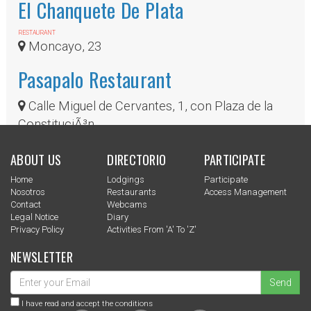
El Chanquete De Plata
RESTAURANT
Moncayo, 23
Pasapalo Restaurant
Calle Miguel de Cervantes, 1, con Plaza de la
ConstituciÃ³n
ABOUT US
DIRECTORIO
PARTICIPATE
Home
Lodgings
Participate
Nosotros
Restaurants
Access Management
Contact
Webcams
Legal Notice
Diary
Privacy Policy
Activities From 'a' To 'z'
NEWSLETTER
Send
I have read and accept the conditions