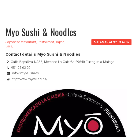
Myo Sushi & Noodles
Japanese restaurant, Restaurant, Tapas,
LLAMAR AL 951 21 62 06
Bars,
Contact details Myo Sushi & Noodles
Calle EspaÃ±a NÂº5, Mercado La GalerÃ­a 29640 Fuengirola Malaga
951 21 62 06
info@myosushi.es
http://www.myosushi.es/