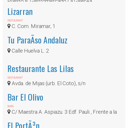
Puesto 8, Gastromercado La GalerÃ­a
Lizarran
RESTAURANT
C. Com. Miramar, 1
Tu ParaÃ­so Andaluz
Calle Huelva L. 2
Restaurante Las Lilas
RESTAURANT
Avda. de Mijas (urb. El Coto), s/n
Bar El Olivo
BARS
C/ Maestra A. Aspiazu. 3 Edf. Pauli , Frente a la
fuente de los caballos
El PortÃ³n