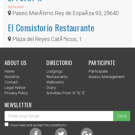
RESTAURANT
Paseo MarÃ­timo Rey de EspaÃ±a 93, 29640
El Consistorio Restaurante
Plaza del Reyes CatÃ³licos, 1
ABOUT US
DIRECTORIO
PARTICIPATE
Home
Lodgings
Participate
Nosotros
Restaurants
Access Management
Contact
Webcams
Legal Notice
Diary
Privacy Policy
Activities From 'a' To 'z'
NEWSLETTER
Send
I have read and accept the conditions